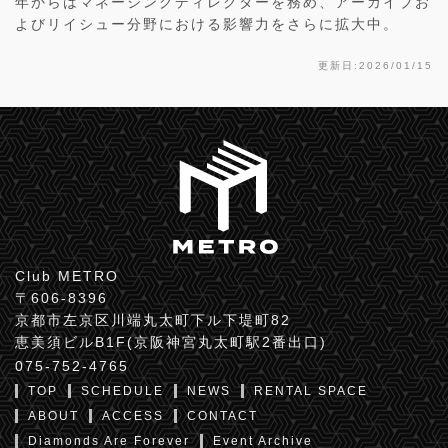
年からはマネージングディレクターを務め、アーカイブお
よびリイシュー分野における影響力をさらに拡大中。
更新日:2026/01/15
Club METRO
〒606-8396
京都市左京区川端丸太町下ル下堤町82
恵美須ビルB1F(京阪神宮丸太町駅2番出口)
075-752-4765
TOP
SCHEDULE
NEWS
RENTAL SPACE
ABOUT
ACCESS
CONTACT
Diamonds Are Forever
Event Archive