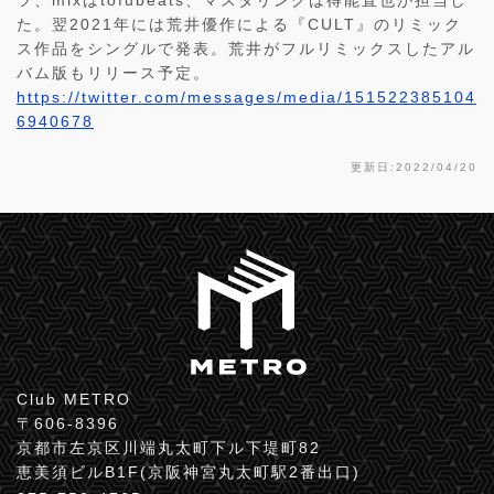
ツ、mixはtofubeats、マスタリングは得能直也が担当し
た。翌2021年には荒井優作による『CULT』のリミック
ス作品をシングルで発表。荒井がフルリミックスしたアル
バム版もリリース予定。
https://twitter.com/messages/media/151522385104
6940678
更新日:2022/04/20
Club METRO
〒606-8396
京都市左京区川端丸太町下ル下堤町82
恵美須ビルB1F(京阪神宮丸太町駅2番出口)