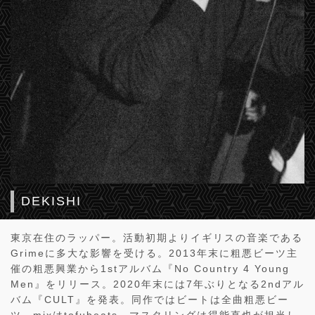
DEKISHI
東京在住のラッパー。活動初期よりイギリスの音楽である
Grimeに多大な影響を受ける。2013年末に粗悪ビーツ主
催の粗悪興業から1stアルバム『No Country 4 Young
Men』をリリース。2020年末には7年ぶりとなる2ndアル
バム『CULT』を発表。同作ではビートは全曲粗悪ビー