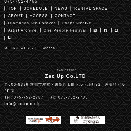
075-752-4765
TOP
SCHEDULE
NEWS
RENTAL SPACE
ABOUT
ACCESS
CONTACT
Diamonds Are Forever
Event Archive
Artist Archive
One People Festival
METRO WEB SITE Search
HEAD OFFICE
Zac Up Co,LTD
〒606-8396 京都市左京区川端丸太町下ル下堤町82 恵美須ビル
2F 東
Tel: 075-752-2787 Fax: 075-752-2785
info@metro.ne.jp