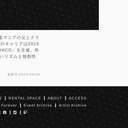
楽マニアの父とクラ
のキャリアは2015
IYACO』を主催。昨
良いリズムと独創性
更新日:2023/06/28
S
RENTAL SPACE
ABOUT
ACCESS
 Forever
Event Archive
Artist Archive