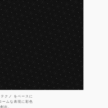
テクノ をベースに
ロームな表現に彩色
を創出。