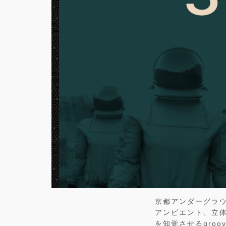
京都アンダーグラ
アンビエント、立
を知覚させるgro