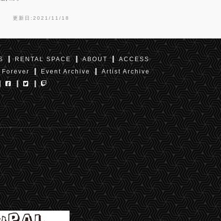
更新日:2021/11/18
S
RENTAL SPACE
ABOUT
ACCESS
 Forever
Event Archive
Artist Archive
東