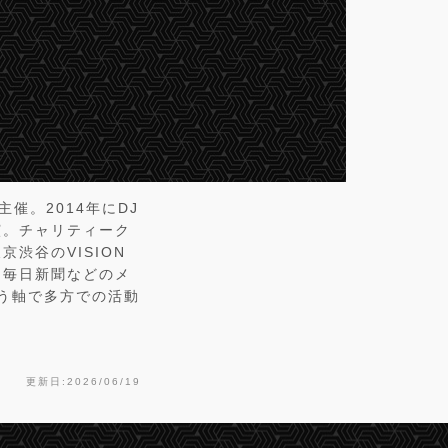
催。2014年にDJ
演。チャリティーク
渋谷のVISION
、毎日新聞などのメ
いう軸で多方での活動
更新日:2026/06/19