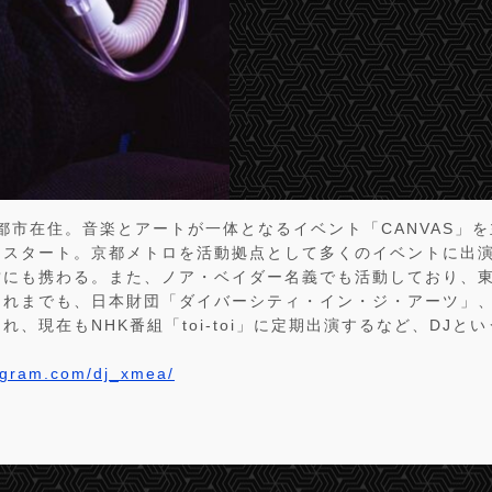
京都市在住。音楽とアートが一体となるイベント「CANVAS」を主
をスタート。京都メトロを活動拠点として多くのイベントに出
にも携わる。また、ノア・ベイダー名義でも活動しており、東京
これまでも、日本財団「ダイバーシティ・イン・ジ・アーツ」
れ、現在もNHK番組「toi-toi」に定期出演するなど、DJと
tagram.com/dj_xmea/