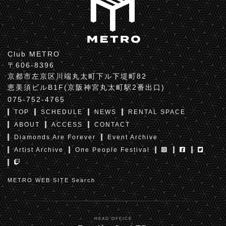
Club METRO
〒606-8396
京都市左京区川端丸太町下ル下堤町82
恵美須ビルB1F(京阪神宮丸太町駅2番出口)
075-752-4765
TOP
SCHEDULE
NEWS
RENTAL SPACE
ABOUT
ACCESS
CONTACT
Diamonds Are Forever
Event Archive
Artist Archive
One People Festival
METRO WEB SITE Search
HEAD OFFICE