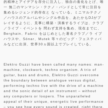
的精神とアイデアを存分に注入し、独自の進化をとげ、唯
一 無二のマンマシン・テクノ・バンドとして常に注目を
集めるレジェンド的存在と なっている。ミニマルテクノ
／ハウスのアルバムやシングル作品を、あたかもDJがプ
レイするように、見事に構築・演奏するライブは、クラブ
／ライブ・イベントを 問わず支持を集め、現在までに、
Berghain、Fabric をはじめとした著名クラブ／ラ イブ
ハウスや、Sónar、Mutek 等々のビッグ・フェスティバ
ルなどに出演、世界30ヵ国以上でプレイしている。
Elektro Guzzi have been called many names: man-
machine, clockwork, techno organism. A trio of
guitar, bass and drums, Elektro Guzzi overcome
the boundary between analogue versus digital,
performing techno live with the drive of a machine
and the sonic detail of an instrument – without
any computers or loopers. The unparalleled
appeal of their unique, energetic live performance
– you see how every sound is created, right there,