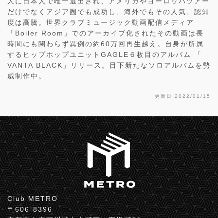
人に日本人で唯一選出され、アメリカやヨーロッパツアー
だけでなくアジア圏でも成功し、海外でもその人気、認知
度は高騰。世界クラブミュージック動画配信メディア
「Boiler Room」でのアーカイブ化されたその動画は長
時間にも関わらず異例の約60万回再生越え。自身が所属
するヒップホップユニットGAGLE６枚目のアルバム 「
VANTA BLACK」リリース。目下新たなソロアルバムを勢
威制作中。
更新日:2022/01/15
Club METRO
〒606-8396