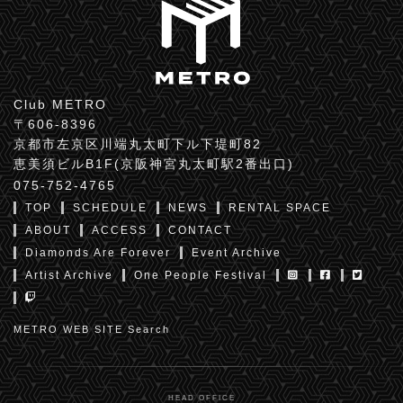
Club METRO
〒606-8396
京都市左京区川端丸太町下ル下堤町82
恵美須ビルB1F(京阪神宮丸太町駅2番出口)
075-752-4765
TOP
SCHEDULE
NEWS
RENTAL SPACE
ABOUT
ACCESS
CONTACT
Diamonds Are Forever
Event Archive
Artist Archive
One People Festival
METRO WEB SITE Search
HEAD OFFICE