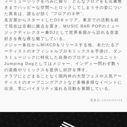
ィーミュージックを巧みに操り、どんなフロアをも完膚無
きまでハッピーな空間へとロックしてしまうその姿につい
た異名は、誰もが頷く ”フロアのネ申”。
名古屋からスタートしたDJキャリア。東京での活動を経
て現在は京都に拠点を置き、MUSIC BAR POPのミュー
ジックディレクター兼DJとして世界各国から訪れる音楽
好きを夜な夜な魅了している。
メジャー各社からMIXCDをリリースする他、名だたるア
ーティストのオフィシャルプロモミックスを手掛け、ダン
スミュージックに特化した自身のプロデュースユニット
Jumping Dogとしてはメジャー、インディー問わず数々
の楽曲やリミックスを提供し好評を博す。
クラブにとどまることなく国内外の大型フェスや人気アー
ティストのオープニングアクトなど多種多様なイベントに
出演、常にバイタリティ溢れる活動を展開している。
更新日:2025/03/24