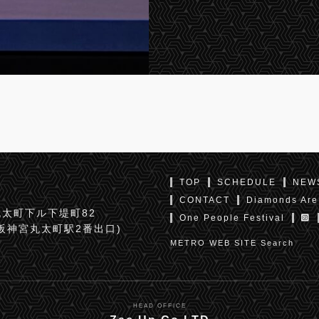
TOP
SCHEDULE
NEW
CONTACT
Diamonds Are
太町下ル下堤町82
One People Festival
京阪神宮丸太町駅2番出口)
METRO WEB SITE Search
HEAD OFFICE