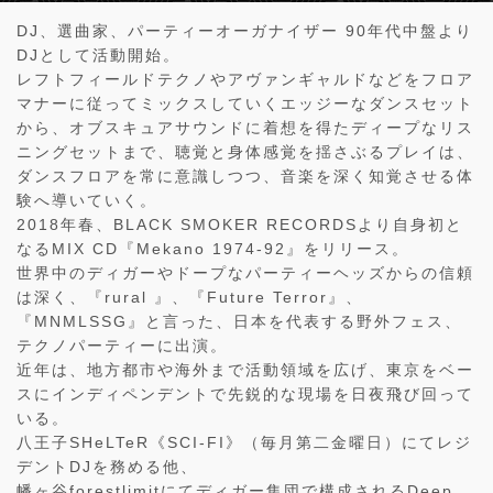
DJ、選曲家、パーティーオーガナイザー 90年代中盤より
DJとして活動開始。
レフトフィールドテクノやアヴァンギャルドなどをフロア
マナーに従ってミックスしていくエッジーなダンスセット
から、オブスキュアサウンドに着想を得たディープなリス
ニングセットまで、聴覚と身体感覚を揺さぶるプレイは、
ダンスフロアを常に意識しつつ、音楽を深く知覚させる体
験へ導いていく。
2018年春、BLACK SMOKER RECORDSより自身初と
なるMIX CD『Mekano 1974-92』をリリース。
世界中のディガーやドープなパーティーヘッズからの信頼
は深く、『rural 』、『Future Terror』、
『MNMLSSG』と言った、日本を代表する野外フェス、
テクノパーティーに出演。
近年は、地方都市や海外まで活動領域を広げ、東京をベー
スにインディペンデントで先鋭的な現場を日夜飛び回って
いる。
八王子SHeLTeR《SCI-FI》（毎月第二金曜日）にてレジ
デントDJを務める他、
幡ヶ谷forestlimitにてディガー集団で構成されるDeep