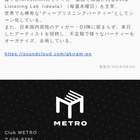
Listening Lab《ideala》（毎週木曜日）を主宰。
世界でも稀有な”ディープリスニングパーティー”としてシ
ーン化している。
また、日本国内屈指のディガー・DJ陣に留まらず、来日
したアーティストを招聘し、不定期で様々なパーティーを
オーガナイズ、企画している。
https://soundcloud.com/akiram-en
更新日:2024/08/22
Club METRO
〒606-8396