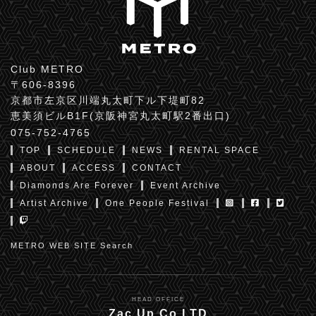
Club METRO
〒606-8396
京都市左京区川端丸太町下ル下堤町82
恵美須ビルB1F(京阪神宮丸太町駅2番出口)
075-752-4765
TOP
SCHEDULE
NEWS
RENTAL SPACE
ABOUT
ACCESS
CONTACT
Diamonds Are Forever
Event Archive
Artist Archive
One People Festival
METRO WEB SITE Search
HEAD OFFICE
Zac Up Co,LTD