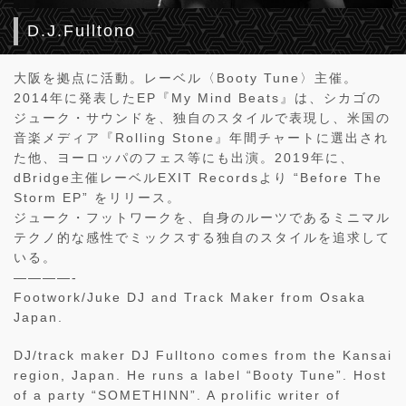
D.J.Fulltono
大阪を拠点に活動。レーベル〈Booty Tune〉主催。
2014年に発表したEP『My Mind Beats』は、シカゴの
ジューク・サウンドを、独自のスタイルで表現し、米国の
音楽メディア『Rolling Stone』年間チャートに選出され
た他、ヨーロッパのフェス等にも出演。2019年に、
dBridge主催レーベルEXIT Recordsより “Before The
Storm EP” をリリース。
ジューク・フットワークを、自身のルーツであるミニマル
テクノ的な感性でミックスする独自のスタイルを追求して
いる。
————-
Footwork/Juke DJ and Track Maker from Osaka
Japan.
DJ/track maker DJ Fulltono comes from the Kansai
region, Japan. He runs a label “Booty Tune”. Host
of a party “SOMETHINN”. A prolific writer of