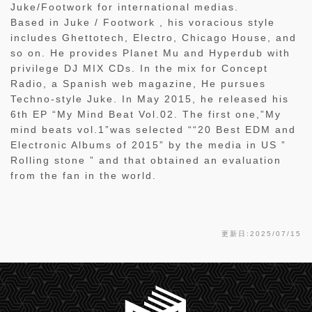
Juke/Footwork for international medias.
Based in Juke / Footwork , his voracious style
includes Ghettotech, Electro, Chicago House, and
so on. He provides Planet Mu and Hyperdub with
privilege DJ MIX CDs. In the mix for Concept
Radio, a Spanish web magazine, He pursues
Techno-style Juke. In May 2015, he released his
6th EP “My Mind Beat Vol.02. The first one,”My
mind beats vol.1”was selected ““20 Best EDM and
Electronic Albums of 2015” by the media in US ”
Rolling stone ” and that obtained an evaluation
from the fan in the world.
更新日:2025/07/15