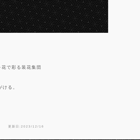
を花で彩る装花集団
がける。
更新日:2023/12/16