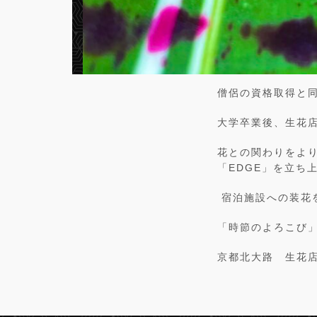
僧侶の資格取得と
大学卒業後、生花
花との関わりをより
「EDGE」を立ち
宿泊施設への装花
「時節のよろこび」
京都北大路 生花店 