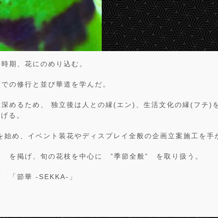
同時期、花にのめり込む。
店での修行と並び華道を学んだ。
深めるため、 独立後は人との縁(エン)、生活文化の縁(フチ)
上げる。
を始め、イベント装花やディスプレイ全般の企画立案施工を手
 を掲げ、旬の花枝を中心に ”季節全般” を取り扱う。
「節華 -SEKKA-」