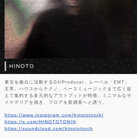
HINOTO
東京を拠点に活動するDJ/Producer。レーベル「EMT」
主宰。ハウスからテクノ、ベースミュージックまで広く捉
えて集約する多元的なアウトプットが特徴。ミニマルなサ
イケデリアを描き、フロアを新感覚へと誘う。
https://www.instagram.com/hinototonih/
https://x.com/HINOTOTONIH
https://soundcloud.com/hinototonih