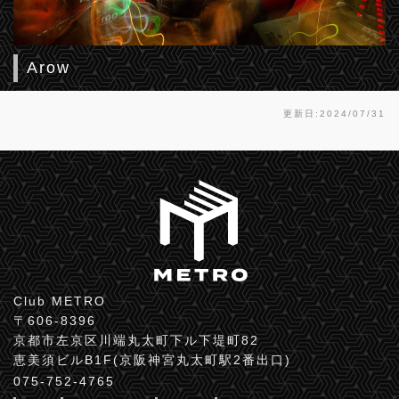
Arow
更新日:2024/07/31
Club METRO
〒606-8396
京都市左京区川端丸太町下ル下堤町82
恵美須ビルB1F(京阪神宮丸太町駅2番出口)
075-752-4765