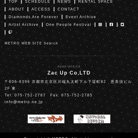
TOP
SCHEDULE
NEWS
RENTAL SPACE
ABOUT
ACCESS
CONTACT
Diamonds Are Forever
Event Archive
Artist Archive
One People Festival
METRO WEB SITE Search
HEAD OFFICE
Zac Up Co,LTD
〒606-8396 京都市左京区川端丸太町下ル下堤町82 恵美須ビル
2F 東
Tel: 075-752-2787 Fax: 075-752-2785
info@metro.ne.jp