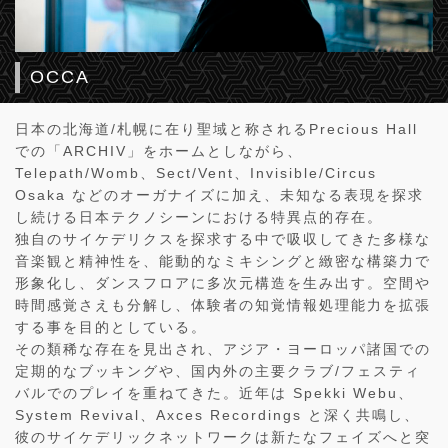
OCCA
日本の北海道/札幌に在り聖域と称されるPrecious Hall
での「ARCHIV」をホームとしながら、
Telepath/Womb、Sect/Vent、Invisible/Circus
Osaka などのオーガナイズに加え、未知なる表現を探求
し続ける日本テクノシーンにおける特異点的存在。
独自のサイケデリクスを探求する中で吸収してきた多様な
音楽観と精神性を、能動的なミキシングと緻密な構築力で
形象化し、ダンスフロアに多次元構造を生み出す。空間や
時間感覚さえも分解し、体験者の知覚情報処理能力を拡張
する事を目的としている。
その類稀な存在を見出され、アジア・ヨーロッパ諸国での
定期的なブッキングや、国内外の主要クラブ/フェスティ
バルでのプレイを重ねてきた。近年は Spekki Webu、
System Revival、Axces Recordings と深く共鳴し、
彼のサイケデリックネットワークは新たなフェイズへと突