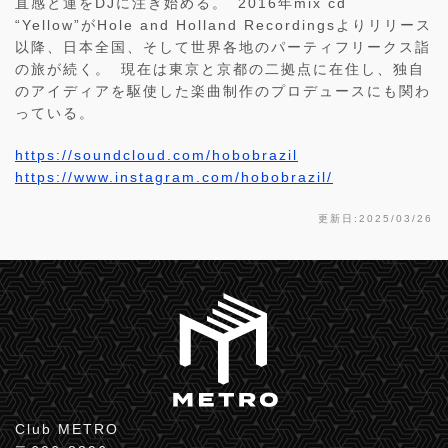
直感と運をDJに注ぎ始める。 2016年mix cd
“Yellow”がHole and Holland Recordingsよりリリース
以降、日本全国、そして世界各地のパーティフリークス詣
の旅が続く。 現在は東京と京都の二拠点に在住し、独自
のアイディアを駆使した楽曲制作のプロデュースにも関わ
っている。
https://soundcloud.com/hobobrazil
https://www.instagram.com/hobobrazil/
更新日:2025/03/26
Club METRO