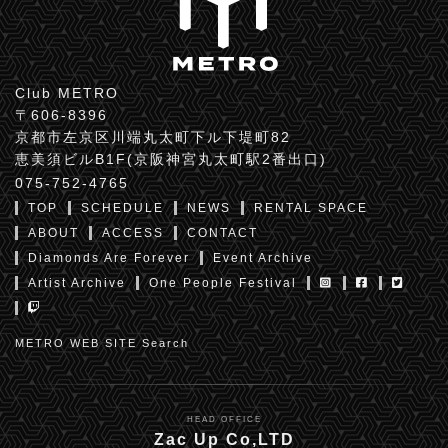
Club METRO
〒606-8396
京都市左京区川端丸太町下ル下堤町82
恵美須ビルB1F(京阪神宮丸太町駅2番出口)
075-752-4765
TOP
SCHEDULE
NEWS
RENTAL SPACE
ABOUT
ACCESS
CONTACT
Diamonds Are Forever
Event Archive
Artist Archive
One People Festival
METRO WEB SITE Search
HEAD OFFICE
Zac Up Co,LTD