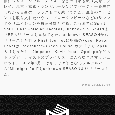
軸にジャス・ソウル・ディスコなどの旧譜も織り交ぜてプ
レイ。東京・京都・シンガポールなどでパーティーを主催
しながら自身のトラックも作り続けてきた。生音のエッセ
ンスを取り入れたハウス・ブロークンビーツなどのサウン
ドクリエイションを得意分野とする。これまでにSpirit
Soul、Last Forever Records、unknown SEASONよ
りEPのリリースを重ねてきた。unknown SEASONから
リリースしたThe First Journeyに収録のFever Fever
FeverはTraxsourceのDeep House カテゴリでTop10
入りを果たし、Jimpster、Kevin Yost、Opolopoなどの
トップアーティストのプレイリストに入るなどスマッシュ
ヒット。2022年8月にはキャリア初となるフルアルバ
ム”Midnight Fall”をunknown SEASONよりリリースし
た。
更新日:2022/10/06