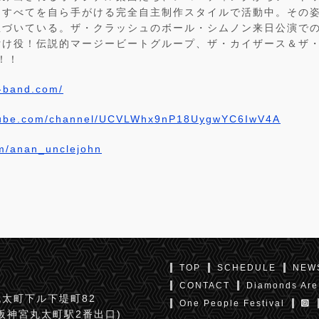
、すべてを自ら手がける完全自主制作スタイルで活動中。その
づいている。ザ・クラッシュのボール・シムノン来日公演での
付け役！伝説的マージービートグループ、ザ・カイザース＆ザ
！！
n-band.com/
utube.com/channel/UCVLWhx9nP18UygwYC6IwV4A
com/anan_unclejohn
TOP
SCHEDULE
NEW
CONTACT
Diamonds Are
太町下ル下堤町82
One People Festival
京阪神宮丸太町駅2番出口)