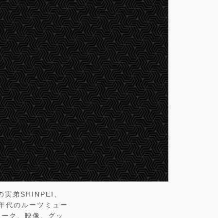
実弟SHINPEI、
0年代のルーツミュー
ワーク、映像、グッ