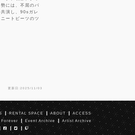
姿勢には、不屈のパ
共演し、90sガレ
・ニートビーツのツ
更新日:2025/11/03
S
RENTAL SPACE
ABOUT
ACCESS
 Forever
Event Archive
Artist Archive