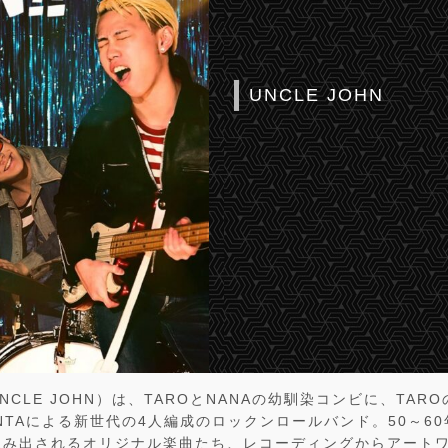
UNCLE JOHN
CLE JOHN）は、TAROとNANAの幼馴染コンビに、TAROの
NTAによる新世代の4人編成のロックンロールバンド。50～6
生み出されるオリジナル楽曲たち、レコーディングからアート