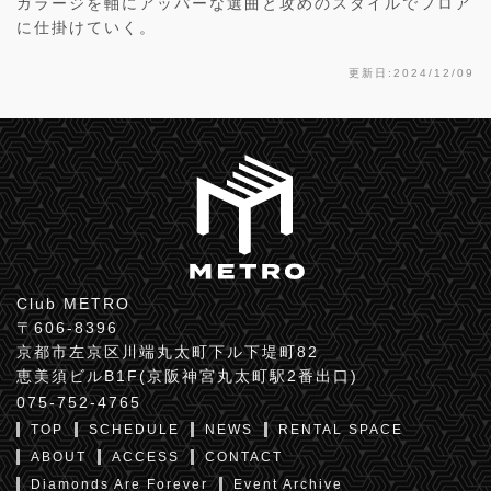
ガラージを軸にアッパーな選曲と攻めのスタイルでフロア
に仕掛けていく。
更新日:2024/12/09
Club METRO
〒606-8396
京都市左京区川端丸太町下ル下堤町82
恵美須ビルB1F(京阪神宮丸太町駅2番出口)
075-752-4765
TOP
SCHEDULE
NEWS
RENTAL SPACE
ABOUT
ACCESS
CONTACT
Diamonds Are Forever
Event Archive