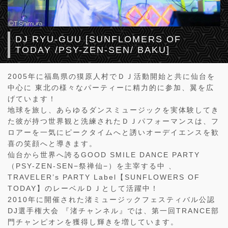
DJ RYU-GUU [SUNFLOMERS OF
TODAY /PSY-ZEN-SEN/ BAKU]
2005年に福島県の獏原人村でＤＪ活動開始と共に仙台を
中心に 東北の様々なパーティーに精力的に参加、翼を広
げています！
地球を旅し、あらゆるダンスミュージックを実体験してき
た彼が持つ世界観と洗練されたＤＪパフォーマンスは、フ
ロアーを一気にピークタイムへと誘いオーデイエンスを歓
喜の笑顔へと導きます。
仙台から世界へ誇るGOOD SMILE DANCE PARTY
（PSY-ZEN-SEN−祭禅仙−）を主宰する中 、
TRAVELER’s PARTY Label【SUNFLOWERS OF
TODAY】のレーベルＤＪとして活躍中！
2010年に開催された渚ミュージックフェスティバル公認
DJ選手権大会 『渚チャンネル』では、第一回TRANCE部
門チャンピオンを獲得し輝きを増しています。