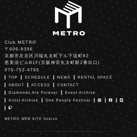
Club METRO
〒606-8396
京都市左京区川端丸太町下ル下堤町82
恵美須ビルB1F(京阪神宮丸太町駅2番出口)
075-752-4765
TOP
SCHEDULE
NEWS
RENTAL SPACE
ABOUT
ACCESS
CONTACT
Diamonds Are Forever
Event Archive
Artist Archive
One People Festival
METRO WEB SITE Search