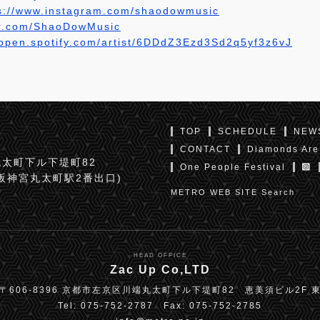
s://www.instagram.com/shaodowmusic
ter.com/ShaoDowMusic
/open.spotify.com/artist/6DDdZ3Ezd3Sd2q5yf3z6vJ
TOP
SCHEDULE
NEW
CONTACT
Diamonds Are
太町下ル下堤町82
One People Festival
京阪神宮丸太町駅2番出口)
METRO WEB SITE Search
HEAD OFFICE
Zac Up Co,LTD
〒606-8396 京都市左京区川端丸太町下ル下堤町82 恵美須ビル2F 
Tel: 075-752-2787 Fax: 075-752-2785