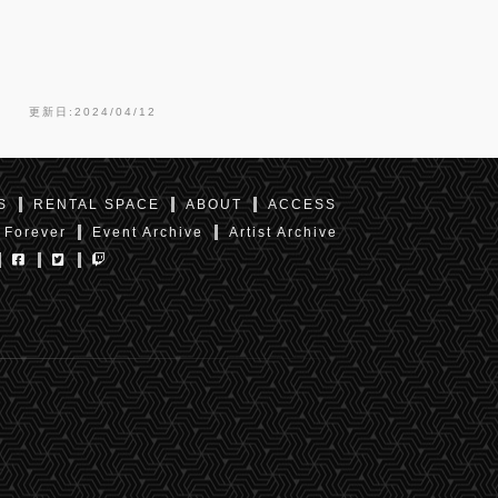
更新日:2024/04/12
S
RENTAL SPACE
ABOUT
ACCESS
 Forever
Event Archive
Artist Archive
東