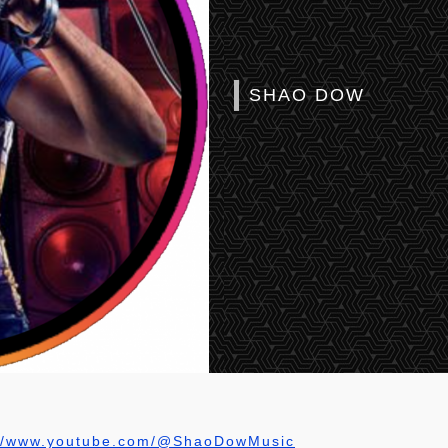
SHAO DOW
://www.youtube.com/@ShaoDowMusic