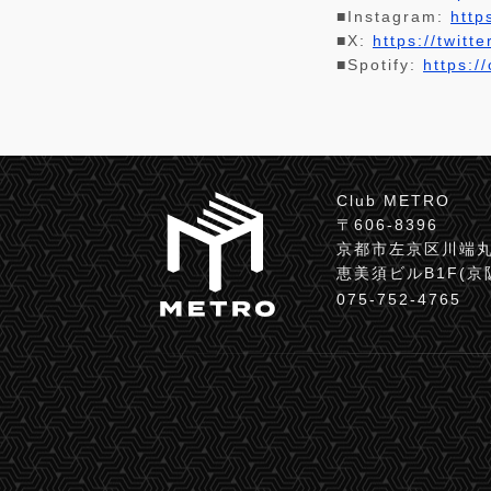
■Instagram:
http
■X:
https://twit
■Spotify:
https:/
Club METRO
〒606-8396
京都市左京区川端丸
恵美須ビルB1F(
075-752-4765