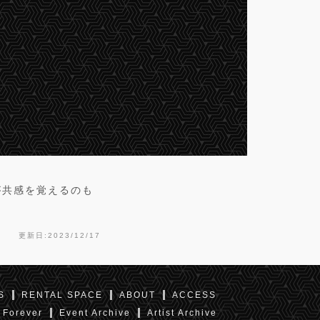
が共感を覚えるのも
更新日:2023/12/17
S
RENTAL SPACE
ABOUT
ACCESS
 Forever
Event Archive
Artist Archive