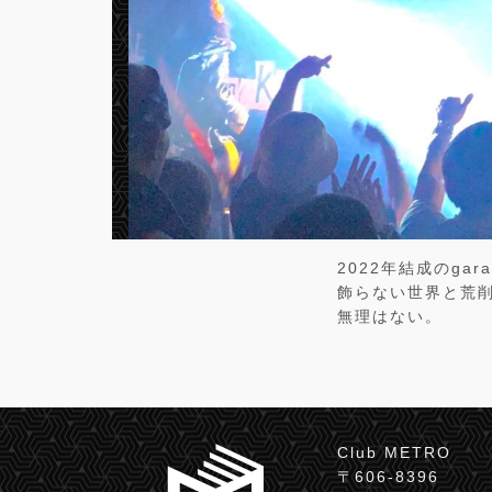
2022年結成のgara
飾らない世界と荒
無理はない。
Club METRO
〒606-8396