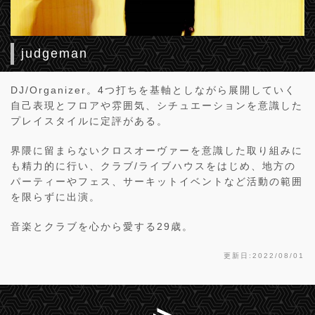
judgeman
DJ/Organizer。4つ打ちを基軸としながら展開していく
自己表現とフロアや雰囲気、シチュエーションを意識した
プレイスタイルに定評がある。
界隈に留まらないクロスオーヴァーを意識した取り組みに
も精力的に行い、クラブ/ライブハウスをはじめ、地方の
パーティーやフェス、サーキットイベントなど活動の範囲
を限らずに出演。
音楽とクラブを心から愛する29歳。
更新日:2022/08/01