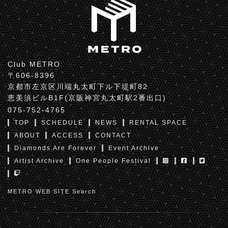
Club METRO
〒606-8396
京都市左京区川端丸太町下ル下堤町82
恵美須ビルB1F(京阪神宮丸太町駅2番出口)
075-752-4765
TOP
SCHEDULE
NEWS
RENTAL SPACE
ABOUT
ACCESS
CONTACT
Diamonds Are Forever
Event Archive
Artist Archive
One People Festival
METRO WEB SITE Search