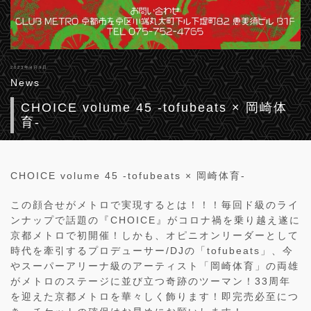
2023年4月9日
News
CHOICE volume 45 -tofubeats × 岡崎体
育-
CHOICE volume 45 -tofubeats × 岡崎体育-
この顔合せがメトロで実現するとは！！！毎回ド級のライ
ンナップで話題の『CHOICE』がコロナ禍を乗り越え遂に
京都メトロで初開催！しかも、オピニオンリーダーとして
時代を牽引するプロデューサー/DJの「tofubeats」、今
やスーパーアリーナ級のアーティスト「岡崎体育」の両雄
がメトロのステージに並び立つ奇跡のツーマン！33周年
を迎えた京都メトロを華々しく飾ります！即完売必至につ