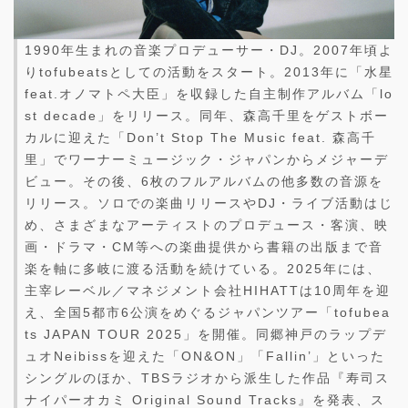
1990年生まれの音楽プロデューサー・DJ。2007年頃よ
りtofubeatsとしての活動をスタート。2013年に「水星
feat.オノマトペ大臣」を収録した自主制作アルバム「lo
st decade」をリリース。同年、森高千里をゲストボー
カルに迎えた「Don’t Stop The Music feat. 森高千
里」でワーナーミュージック・ジャパンからメジャーデ
ビュー。その後、6枚のフルアルバムの他多数の音源を
リリース。ソロでの楽曲リリースやDJ・ライブ活動はじ
め、さまざまなアーティストのプロデュース・客演、映
画・ドラマ・CM等への楽曲提供から書籍の出版まで音
楽を軸に多岐に渡る活動を続けている。2025年には、
主宰レーベル／マネジメント会社HIHATTは10周年を迎
え、全国5都市6公演をめぐるジャパンツアー「tofubea
ts JAPAN TOUR 2025」を開催。同郷神戸のラップデ
ュオNeibissを迎えた「ON&ON」「Fallin’」といった
シングルのほか、TBSラジオから派生した作品『寿司ス
ナイパーオカミ Original Sound Tracks』を発表、ス