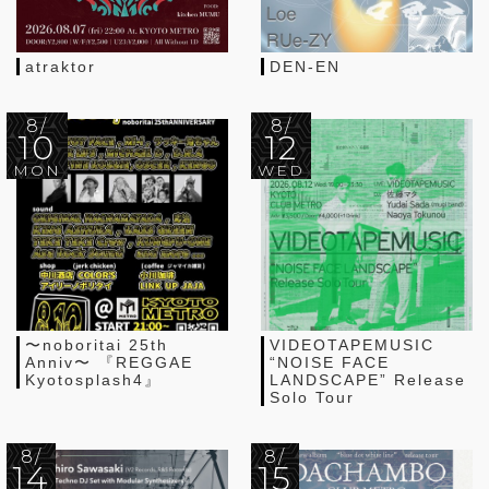
atraktor
DEN-EN
8/
8/
10
12
MON
WED
〜noboritai 25th
VIDEOTAPEMUSIC
Anniv〜 『REGGAE
“NOISE FACE
Kyotosplash4』
LANDSCAPE” Release
Solo Tour
8/
8/
14
15