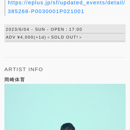
https://eplus.jp/sf/updated_events/detail/
385268-P0030001P021001
2023/6/04 -
SUN
- OPEN：17:00
ADV ¥4,000(+1d)＜SOLD OUT!＞
ARTIST INFO
岡崎体育