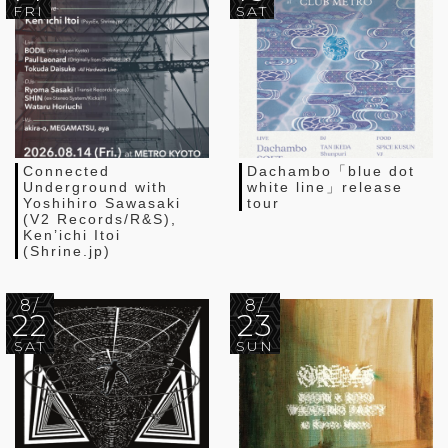
FRI
SAT
Connected
Dachambo「blue dot
Underground with
white line」release
Yoshihiro Sawasaki
tour
(V2 Records/R&S),
Ken’ichi Itoi
(Shrine.jp)
8/
8/
22
23
SAT
SUN