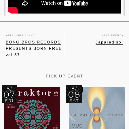
«
PREVIOUS EVENT
NEXT EVENT
»
BONG BROS RECORDS
Japaradiso!
PRESENTS BORN FREE
vol.37
PICK UP EVENT
8/
8/
07
08
FRI
SAT