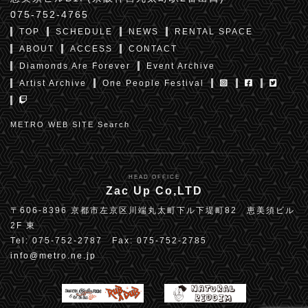
075-752-4765
TOP
SCHEDULE
NEWS
RENTAL SPACE
ABOUT
ACCESS
CONTACT
Diamonds Are Forever
Event Archive
Artist Archive
One People Festival
METRO WEB SITE Search
HEAD OFFICE
Zac Up Co,LTD
〒606-8396 京都市左京区川端丸太町下ル下堤町82 恵美須ビル
2F 東
Tel: 075-752-2787 Fax: 075-752-2785
info@metro.ne.jp