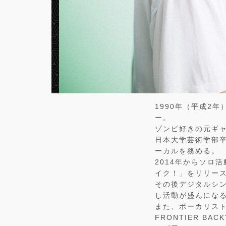
1990年（平成2
ー。
ゾンビ好きの元ギ
日本大学芸術学部卒
ーカルを務める。
2014年からソロ
イク！」をリリー
その後デジタルシン
し活動が盛んにな
また、ボーカリスト
FRONTIER BA