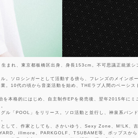
年）生まれ、東京都板橋区出身、身長153cm。不可思議正統派
ャル。ソロシンガーとして活動する傍ら、フレンズのメインボ
業。10代の頃から音楽活動を始め、THEラブ人間のベーシス
活動を本格的にはじめ、自主制作EPを発売後、翌年2015年に
ス。
グル「POOL」をリリース。ソロ活動と並行し、神泉系バン
る。
として、作家としても、さかいゆう、Sexy Zone、M!LK、
CKYARD、illmore、PARKGOLF、TSUBAME等、ポップ