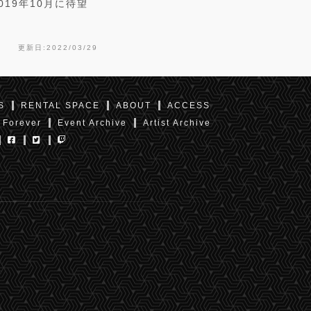
19年10月に待望
更新日:2022/03/29
S
RENTAL SPACE
ABOUT
ACCESS
 Forever
Event Archive
Artist Archive
東