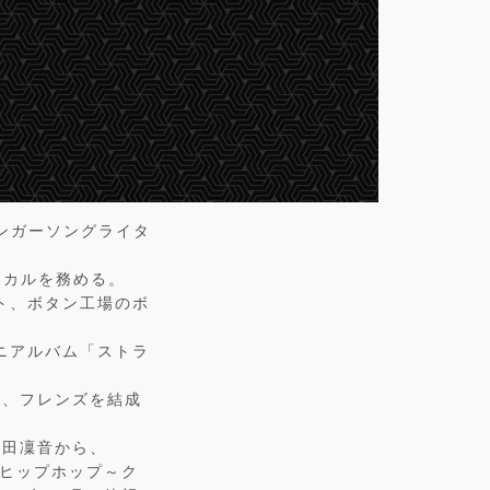
シンガーソングライタ
ーカルを務める。
ト、ボタン工場のボ
ミニアルバム「ストラ
ド、フレンズを結成
吉田凜音から、
スからヒップホップ～ク