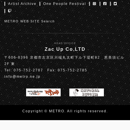
Artist Archive
One People Festival
METRO WEB SITE Search
HEAD OFFICE
Zac Up Co,LTD
〒606-8396 京都市左京区川端丸太町下ル下堤町82 恵美須ビル
2F 東
Tel: 075-752-2787 Fax: 075-752-2785
info@metro.ne.jp
Copyright © METRO. All rights reserved.