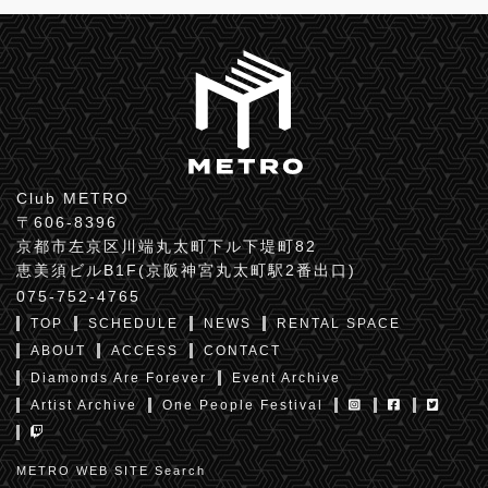
Club METRO
〒606-8396
京都市左京区川端丸太町下ル下堤町82
恵美須ビルB1F(京阪神宮丸太町駅2番出口)
075-752-4765
TOP
SCHEDULE
NEWS
RENTAL SPACE
ABOUT
ACCESS
CONTACT
Diamonds Are Forever
Event Archive
Artist Archive
One People Festival
METRO WEB SITE Search