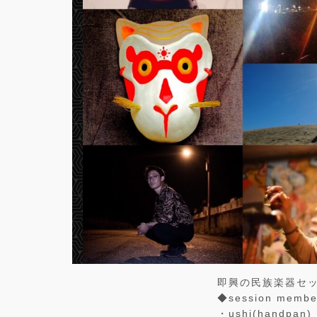
即興の民族楽器セ
◆session membe
・ushi(handpan)