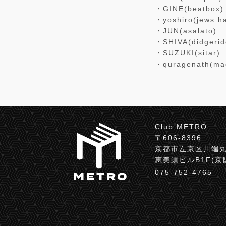
・GINE(beatbox)
・yoshiro(jews h
・JUN(asalato)
・SHIVA(didgerid
・SUZUKI(sitar)
・quragenath(mac
Club METRO
〒606-8396
京都市左京区川端丸
恵美須ビルB1F(
075-752-4765