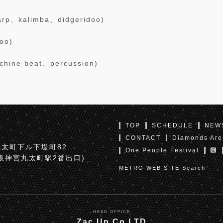
arp、kalimba、didgeridoo)
oo)
hine beat、percussion)
TOP
SCHEDULE
NEW
CONTACT
Diamonds Are
太町下ル下堤町82
One People Festival
京阪神宮丸太町駅2番出口)
METRO WEB SITE Search
HEAD OFFICE
Zac Up Co,LTD