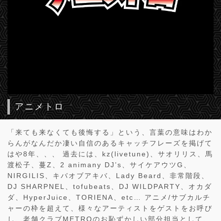
アニメトロ
「来ても来なくても後悔する」という、言葉の意味はわか
らんがなんだか凄い自信のあるキャッチフレーズを掲げて
はや8年、、、 過去には、kz(livetune)、サオリリス、馬
渡松子、蔓Z、2 animany DJ’s、サイケアウツG、
NIRGILIS、キバオブアキバ、Lady Beard、非常階段、
DJ SHARPNEL、tofubeats、DJ WILDPARTY、オカダ
ダ、HyperJuice、TORIENA、etc… アニメ/サブカルチ
ャーの枠を超えて、様々なアーティストをゲストをお呼び
し、老舗クラブMETROのお恥ずかしい部分担当として、