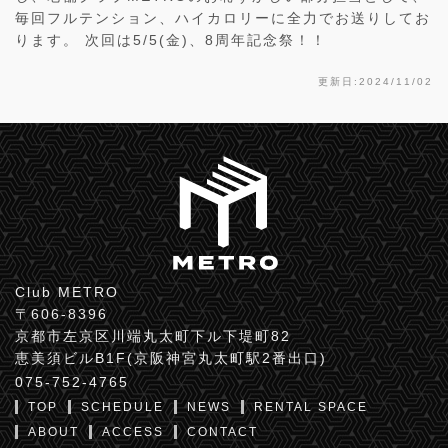
毎回フルテンション、ハイカロリーに全力でお送りしてお
ります。 次回は5/5(金)、8周年記念祭！！
更新日:2024/11/02
Club METRO
〒606-8396
京都市左京区川端丸太町下ル下堤町82
恵美須ビルB1F(京阪神宮丸太町駅2番出口)
075-752-4765
TOP
SCHEDULE
NEWS
RENTAL SPACE
ABOUT
ACCESS
CONTACT