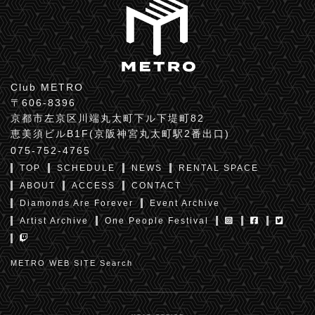
Club METRO
〒606-8396
京都市左京区川端丸太町下ル下堤町82
恵美須ビルB1F(京阪神宮丸太町駅2番出口)
075-752-4765
TOP
SCHEDULE
NEWS
RENTAL SPACE
ABOUT
ACCESS
CONTACT
Diamonds Are Forever
Event Archive
Artist Archive
One People Festival
METRO WEB SITE Search