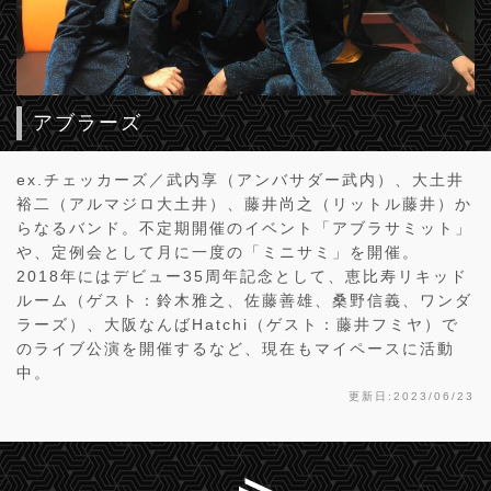
アブラーズ
ex.チェッカーズ／武内享（アンバサダー武内）、大土井
裕二（アルマジロ大土井）、藤井尚之（リットル藤井）か
らなるバンド。不定期開催のイベント「アブラサミット」
や、定例会として月に一度の「ミニサミ」を開催。
2018年にはデビュー35周年記念として、恵比寿リキッド
ルーム（ゲスト：鈴木雅之、佐藤善雄、桑野信義、ワンダ
ラーズ）、大阪なんばHatchi（ゲスト：藤井フミヤ）で
のライブ公演を開催するなど、現在もマイペースに活動
中。
更新日:2023/06/23