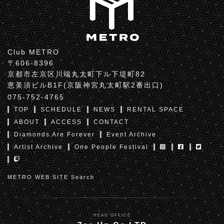
Club METRO
〒606-8396
京都市左京区川端丸太町下ル下堤町82
恵美須ビルB1F(京阪神宮丸太町駅2番出口)
075-752-4765
TOP
SCHEDULE
NEWS
RENTAL SPACE
ABOUT
ACCESS
CONTACT
Diamonds Are Forever
Event Archive
Artist Archive
One People Festival
METRO WEB SITE Search
HEAD OFFICE