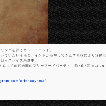
タリングを行うカレーユニット。
働いていたレイ猫と、インドから帰ってきたエリ猫により活動
ら日々スパイス精進中。
トロにて前代未聞のフリーフードパーティ「猫×食×音-nation
tagram.com/erinecoyama/