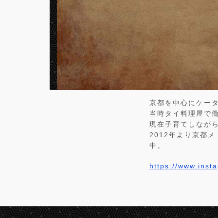
京都を中心にケー
当時タイ料理屋で
現在子育てしなが
2012年より京都メ
中。
https://www.ins