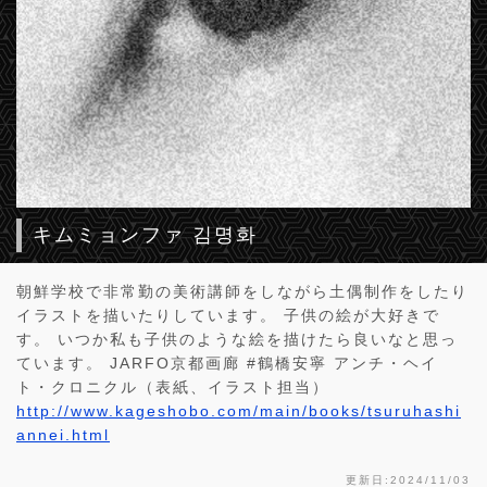
キムミョンファ 김명화
朝鮮学校で非常勤の美術講師をしながら土偶制作をしたり
イラストを描いたりしています。 子供の絵が大好きで
す。 いつか私も子供のような絵を描けたら良いなと思っ
ています。 JARFO京都画廊 #鶴橋安寧 アンチ・ヘイ
ト・クロニクル（表紙、イラスト担当）
http://www.kageshobo.com/main/books/tsuruhashi
annei.html
更新日:2024/11/03