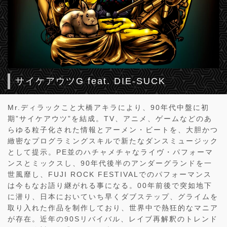
サイケアウツG feat. DIE-SUCK
Mr.ディラックこと大橋アキラにより、90年代中盤に初
期”サイケアウツ”を結成。TV、アニメ、ゲームなどのあ
らゆる粒子化された情報とアーメン・ビートを、大胆かつ
緻密なプログラミングスキルで新たなダンスミュージック
として提示。PE並のハチャメチャなライヴ・パフォーマ
ンスとミックスし、90年代後半のアンダーグランドを一
世風靡し、FUJI ROCK FESTIVALでのパフォーマンス
は今もなお語り継がれる事になる。00年前後で突如地下
に潜り、日本においていち早くダブステップ、グライムを
取り入れた作品を制作しており、世界中で熱狂的なマニア
が存在。近年の90Sリバイバル、レイブ再解釈のトレンド