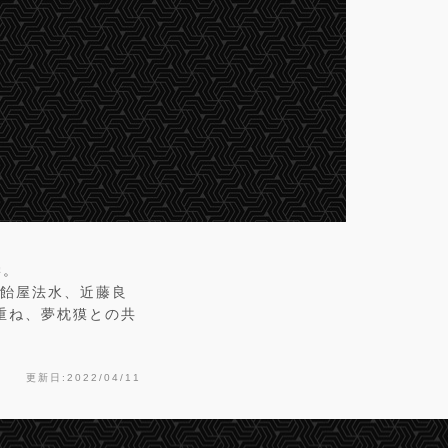
学。
二、飴屋法水、近藤良
を重ね、夢枕獏との共
更新日:2022/04/11