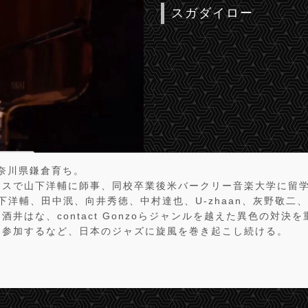
スガダイロー
神奈川県鎌倉育ち。
ースで山下洋輔に師事、同校卒業後米バークリー音楽大学に留
an、山下洋輔、田中泯、向井秀徳、中村達也、U-zhaan、灰野敬
酒井はな、contact Gonzoらジャンルを越えた異色の対決
に参加するなど、日本のジャズに旋風を巻き起こし続ける。