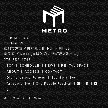
Club METRO
〒606-8396
京都市左京区川端丸太町下ル下堤町82
恵美須ビルB1F(京阪神宮丸太町駅2番出口)
075-752-4765
TOP
SCHEDULE
NEWS
RENTAL SPACE
ABOUT
ACCESS
CONTACT
Diamonds Are Forever
Event Archive
Artist Archive
One People Festival
METRO WEB SITE Search