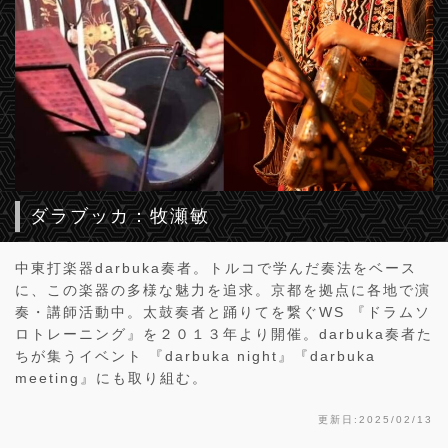
ダラブッカ：牧瀬敏
中東打楽器darbuka奏者。トルコで学んだ奏法をベース
に、この楽器の多様な魅力を追求。京都を拠点に各地で演
奏・講師活動中。太鼓奏者と踊りてを繋ぐWS 『ドラムソ
ロトレーニング』を２０１３年より開催。darbuka奏者た
ちが集うイベント 『darbuka night』『darbuka
meeting』にも取り組む。
更新日:2025/02/13