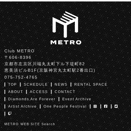
Club METRO
〒606-8396
京都市左京区川端丸太町下ル下堤町82
恵美須ビルB1F(京阪神宮丸太町駅2番出口)
075-752-4765
TOP
SCHEDULE
NEWS
RENTAL SPACE
ABOUT
ACCESS
CONTACT
Diamonds Are Forever
Event Archive
Artist Archive
One People Festival
METRO WEB SITE Search