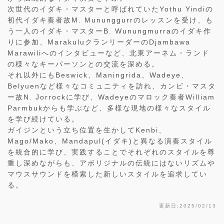
次世代のイダキ・マスターと呼ばれていたYothu Yindiの
初代イダキ奏者故M. Mununggurrのレッスンを受け、も
う一人のイダキ・マスターB. Wunungmurraのイダキ作
りに参加、MarakuluクランリーダーのDjambawa
Marawiliへのインタビューなど、北東アーネム・ランド
の様々なキーパーソンとの交流を深める。
それ以外にもBeswick、Maningrida、Wadeye、
Belyuenなど様々なコミュニティを訪れ、カンビ・マスタ
ー故N. Jorrockに学び、Wadeyeのマロック奏者William
Parmbukからも学ぶなど、多様な現地の様々なスタイル
を学び続けている。
ガイジンという立ち位置を生かしてKenbi、
Mago/Mako、Mandapul(イダキ)と異なる演奏スタイル
を統合的に学び、実践することでそれぞれのスタイルを尊
重し深めながらも、アボリジナルの伝統にはないリズムや
マウスサウンドを模索した新しいスタイルを追求してい
る。
更新日:2025/02/13