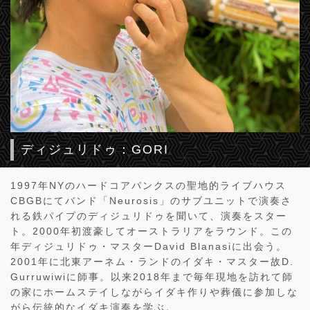
ディジュリドゥ：GORI
1997年NYのハードコアパンクスの聖地的ライブハウス
CBGBにてバンド「Neurosis」のサブユニットで演奏さ
れる鉄パイプのディジュリドゥを聞いて、演奏をスター
ト。2000年初渡豪してオーストラリアをラウンド。この
年ディジュリドゥ・マスターDavid Blanasiに出会う。
2001年に北東アーネム・ランドのイダキ・マスター故D.
Gurruwiwiに師事。以来2018年まで毎年現地を訪れて師
の家にホームステイしながらイダキ作りや葬儀に参加しな
がら伝統的なイダキ演奏を学ぶ。