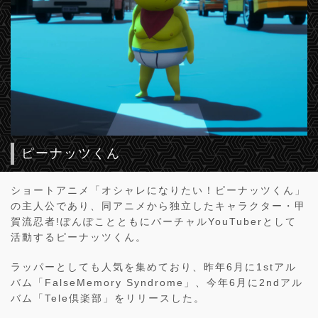
ピーナッツくん
ショートアニメ「オシャレになりたい！ピーナッツくん」
の主人公であり、同アニメから独立したキャラクター・甲
賀流忍者!ぽんぽことともにバーチャルYouTuberとして
活動するピーナッツくん。
ラッパーとしても人気を集めており、昨年6月に1stアル
バム「FalseMemory Syndrome」、今年6月に2ndアル
バム「Tele倶楽部」をリリースした。