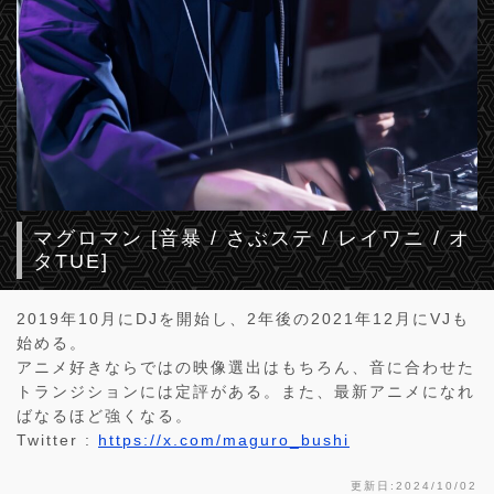
マグロマン [音暴 / さぶステ / レイワニ / オ
タTUE]
2019年10月にDJを開始し、2年後の2021年12月にVJも
始める。
アニメ好きならではの映像選出はもちろん、音に合わせた
トランジションには定評がある。また、最新アニメになれ
ばなるほど強くなる。
Twitter :
https://x.com/maguro_bushi
更新日:2024/10/02