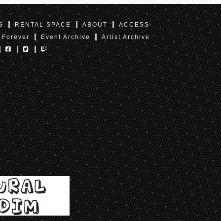
S
RENTAL SPACE
ABOUT
ACCESS
 Forever
Event Archive
Artist Archive
東