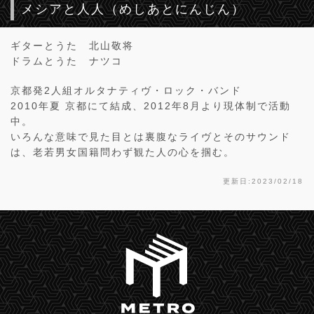
メシアと人人（めしあとにんじん）
ギターとうた 北山敬将
ドラムとうた ナツコ
京都発2人組オルタナティヴ・ロック・バンド
2010年夏 京都にて結成、2012年8月より現体制で活動
中。
いろんな意味で見た目とは裏腹なライヴとそのサウンド
は、老若男女国籍問わず観た人の心を掴む。
更新日:2023/02/18