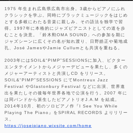
1975 年生まれ広島県広島市出身。3歳からピアノにふれ
クラシックを学ぶ。同時にブラックミュージックをはじめ
とする多岐にわたる音楽に親しみ、その語法を独学で習
得。1997年に本格的にジャズピアニストとしての道を歩
むことを決意。「鈴木勲OMA SOUND」への参加を期に
ジャズシーンに広くその名が知れ渡り、日野皓正や菊地成
孔、José JamesやJamie Cullumとも共演を重ねる。
2003年にはSOIL&“PIMP”SESSIONSに加入、ビクター
エンタテイメントからメジャーデビューを果たし、多くの
メジャーアーティストと共演しCD をリリース。
SOIL&“PIMP”SESSIONS にてMontreux Jazz
Festival やGlastonbury Festival などに出演、世界進
出を果たしその後毎年世界各地で公演を行う。2007 年に
は同バンドから派生したピアノトリオJ.A.M を結成。
2014年10月、初のソロピアノ作『I See You While
Playing The Piano』をSPIRAL RECORDS よりリリー
ス。
https://joseipiano.wixsite.com/home