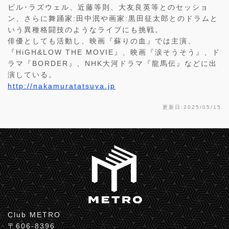
ビル･ラズウェル、近藤等則、大友良英等とのセッショ
ン、さらに舞踊家:田中泯や画家:黒田征太郎とのドラムと
いう異種格闘技のようなライブにも挑戦。
俳優としても活動し、映画『蘇りの血』では主演、
『HiGH&LOW THE MOVIE』、映画『涙そうそう』、ド
ラマ『BORDER』、NHK大河ドラマ『龍馬伝』などに出
演している。
http://nakamuratatsuya.jp
更新日:2025/05/15
Club METRO
〒606-8396