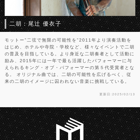
二胡：尾辻 優衣子
モットー”二弦で無限の可能性を”2011年より演奏活動を
はじめ、ホテルや寺院・学校など、様々なイベントで二胡
の普及を目指している。より身近な二胡奏者として活動に
励み、2015年には一年で最も活躍したパフォーマーに与
えられるキング・オブ・パフォーマーの第５代受賞者とな
る。 オリジナル曲では、二胡の可能性を広げるべく、従
来の二胡のイメージに囚われない音楽に挑戦している。
更新日:2025/02/13