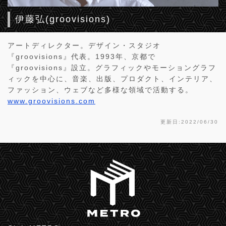
伊藤弘(groovisions)
アートディレクター。デザイン・スタジオ
『groovisions』代表。1993年、京都で
『groovisions』設立。グラフィックやモーショングラフ
ィックを中心に、音楽、出版、プロダクト、インテリア、
ファッション、ウェブなど多様な領域で活動する。
www.groovisions.com
更新日:2022/06/30