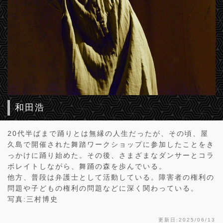
和田浩
20代半ばまで踊りとは無縁の人生だったが、その頃、屋
久島で開催された舞踏ワークショップに参加したことをき
っかけに踊り始めた。その後、さまざまなダンサーとコラ
ボレイトしながら、舞踊の森を歩んでいる。
他方、普段は弁護士として活動している。障害者の権利の
問題や子どもの権利の問題などに深く関わっている。
写真:三村博史
更新日:2025/06/13