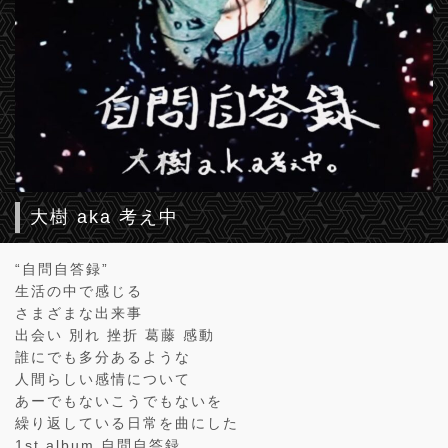
大樹 aka 考え中
“自問自答録”
生活の中で感じる
さまざまな出来事
出会い 別れ 挫折 葛藤 感動
誰にでも多分あるような
人間らしい感情について
あーでもないこうでもないを
繰り返している日常を曲にした
1st album 自問自答録