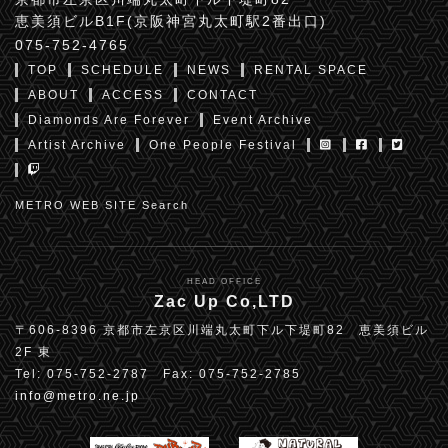
恵美須ビルB1F(京阪神宮丸太町駅2番出口)
075-752-4765
TOP
SCHEDULE
NEWS
RENTAL SPACE
ABOUT
ACCESS
CONTACT
Diamonds Are Forever
Event Archive
Artist Archive
One People Festival
METRO WEB SITE Search
HEAD OFFICE
Zac Up Co,LTD
〒606-8396 京都市左京区川端丸太町下ル下堤町82 恵美須ビル
2F 東
Tel: 075-752-2787 Fax: 075-752-2785
info@metro.ne.jp