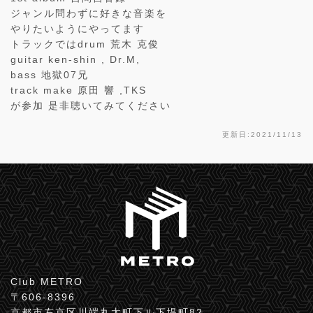
ジャンル問わずに好きな音楽を
やりたいようにやってます
トラックではdrum 荒木 克俊
guitar ken-shin , Dr.M,
bass 地獄07兄
track make 原田 響 ,TKS
が参加 是非聴いてみてください
更新日:2021/11/13
Club METRO
〒606-8396
京都市左京区川端丸太町下ル下堤町82