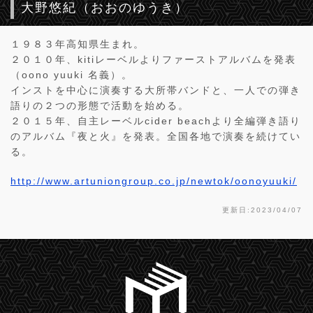
大野悠紀（おおのゆうき）
１９８３年高知県生まれ。
２０１０年、kitiレーベルよりファーストアルバムを発表
（oono yuuki 名義）。
インストを中心に演奏する大所帯バンドと、一人での弾き
語りの２つの形態で活動を始める。
２０１５年、自主レーベルcider beachより全編弾き語り
のアルバム『夜と火』を発表。全国各地で演奏を続けてい
る。
http://www.artuniongroup.co.jp/newtok/oonoyuuki/
更新日:2023/04/07